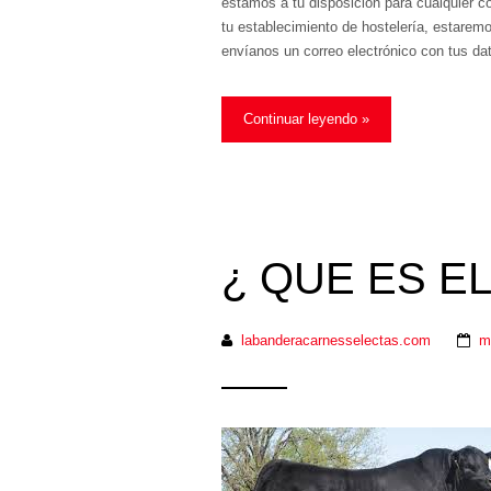
estamos a tu disposición para cualquier co
tu establecimiento de hostelería, estarem
envíanos un correo electrónico con tus d
Continuar leyendo »
¿ QUE ES E
labanderacarnesselectas.com
m