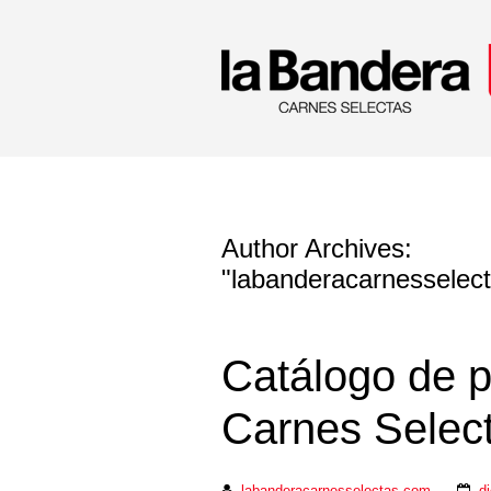
Author Archives:
"
labanderacarnesselec
Catálogo de 
Carnes Selec
labanderacarnesselectas.com
d